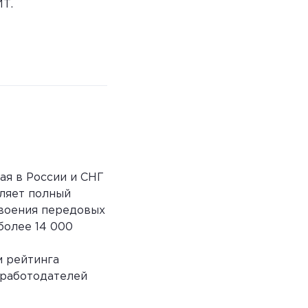
ИТ.
я в России и СНГ
вляет полный
своения передовых
более 14 000
м рейтинга
-работодателей