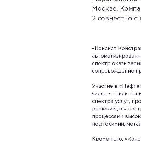
Москве. Компа
2 совместно с
«Консист Констра
автоматизированн
спектр оказываемы
сопровождение пр
Участие в «Нефтег
числе – поиск но
спектра услуг, п
решений для пост
процессами высок
нефтехимии, метал
Кроме того, «Кон