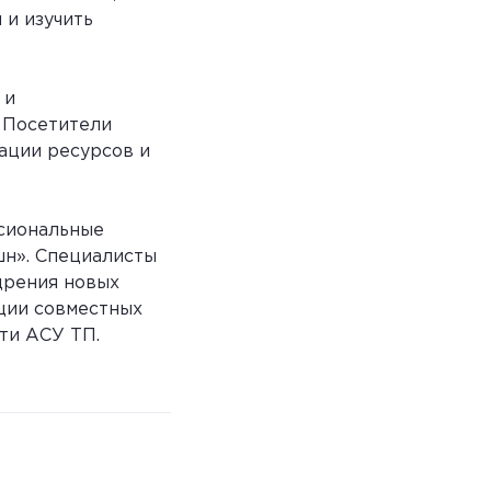
 и изучить
 и
 Посетители
ации ресурсов и
ссиональные
шн». Специалисты
дрения новых
ации совместных
ти АСУ ТП.