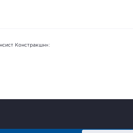
нсист Констракшн»: