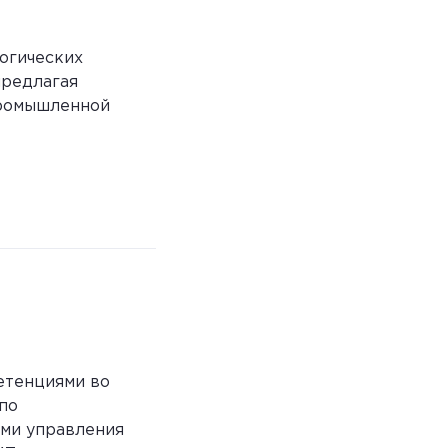
огических
предлагая
промышленной
етенциями во
по
ами управления