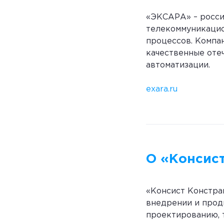
«ЭКСАРА» – росси
телекоммуникацио
процессов. Компа
качественные оте
автоматизации.
exara.ru
О «Консис
«Консист Констра
внедрении и прод
проектированию, 