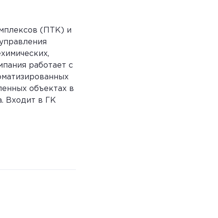
мплексов (ПТК) и
 управления
химических,
мпания работает с
томатизированных
ленных объектах в
. Входит в ГК