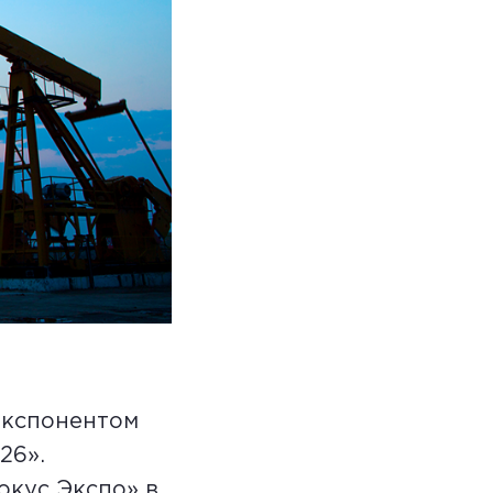
экспонентом
26».
окус Экспо» в