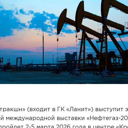
тракшн» (входит в ГК «Ланит») выступит 
й международной выставки «Нефтегаз-20
ройдет 2-5 марта 2026 года в центре «Кр